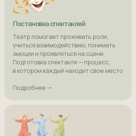
движения, которое помогает лучше
контактировать со своим телом
и миром вокруг
ТУРМАЛИН ЖИВЕТ
БЛАГОДАРЯ ВАШЕЙ
ПОДДЕРЖКЕ
Мы некоммерческая организация
с многолетним опытом, и нам нужна
регулярная поддержка, чтобы мастерские
продолжали работу в привычном режиме.
Каждый ваш вклад помогает особым
мастерам трудиться, общаться и быть
частью мира, а специалистам центра
оказывать им и их родителям