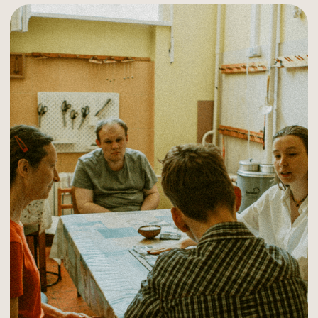
О ТУРМАЛИНЕ
О нас
Отчеты
Команда
Партнеры
Отзывы
Контакты
Реквизиты
turmaline.nko@gmail.com
Подпишитесь на рассылку
и бесплатно получите 5 гайдов
Скачайте простые пошаговые инструкции
и попробуйте сделать руками то,
что каждый день делают наши мастера