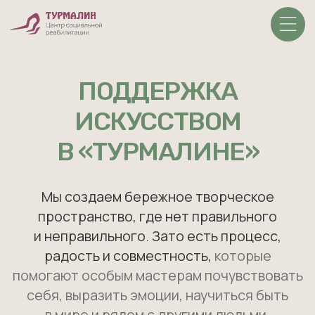
ПОДДЕРЖАТЬ
ПОДДЕРЖКА
ИСКУССТВОМ
В «ТУРМАЛИНЕ»
Мы создаем бережное творческое
пространство, где нет правильного
и неправильного. Зато есть процесс,
радость и совместность,
которые
помогают особым мастерам почувствовать
себя, выразить эмоции, научиться быть
в мире и рядом с другими людьми.
О центре
О центре
Мастерские
Мастерские
Искусство
Искусство