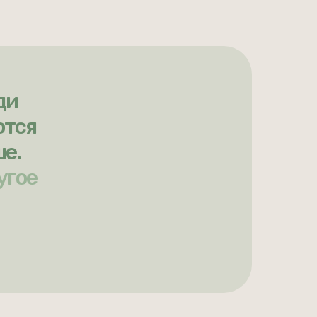
ди
ются
ше.
угое