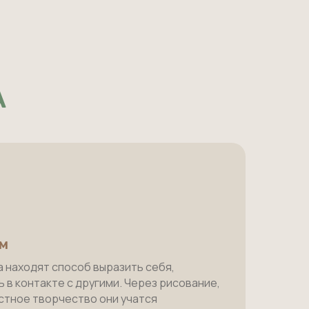
А
ом
 находят способ выразить себя,
 в контакте с другими. Через рисование,
естное творчество они учатся