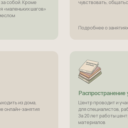
 за собой. Кроме
чувствовать, общаться
я «маленьких шагов»
емеслом
Подробнее о занятиях
Распространение 
ыходить из дома,
Центр проводит и уча
е онлайн-занятия
для специалистов, р
За 20 лет работы цен
материалов