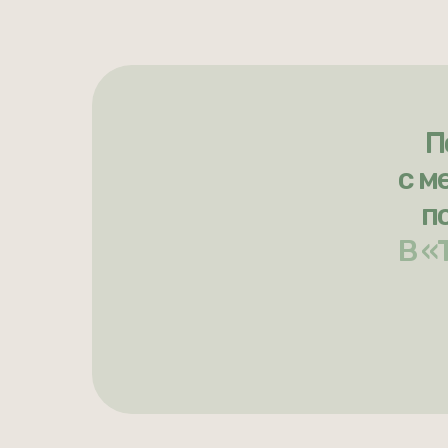
П
с м
п
В «