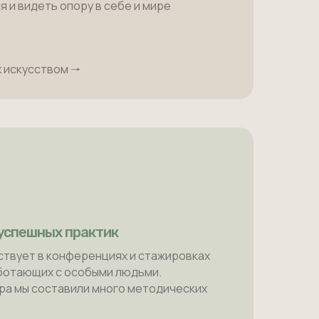
 и видеть опору в себе и мире
 искусством 🠒
успешных практик
ствует в конференциях и стажировках
аботающих с особыми людьми.
тра мы составили много методических