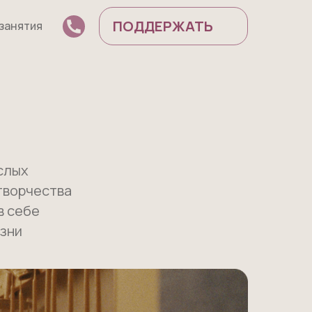
ПОДДЕРЖАТЬ
 занятия
слых
творчества
в себе
зни