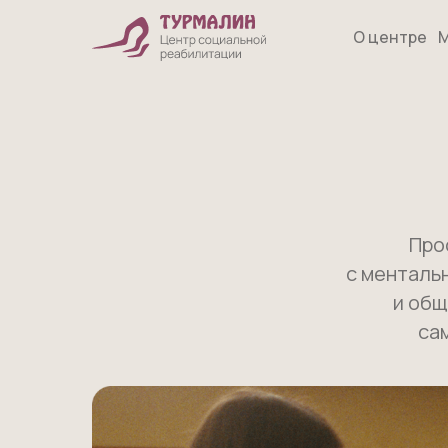
О центре
М
Про
с менталь
и общ
са