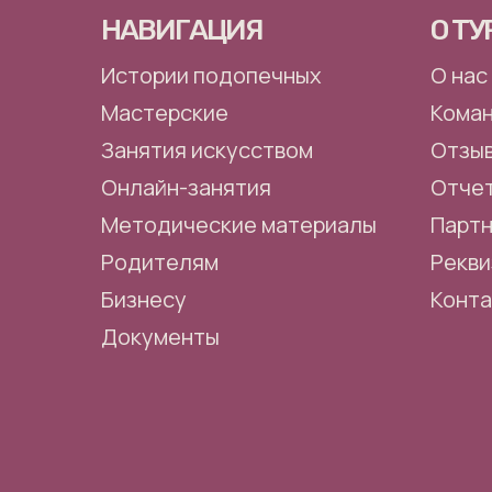
НАВИГАЦИЯ
О Т
Истории подопечных
О нас
Мастерские
Кома
Занятия искусством
Отзы
Онлайн-занятия
Отче
Методические материалы
Парт
Родителям
Рекви
Бизнесу
Конт
Документы