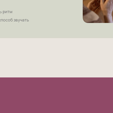
ь ритм
способ звучать