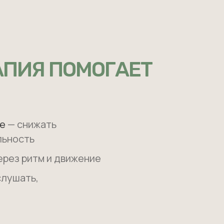
АПИЯ ПОМОГАЕТ
ие
— снижать
льность
ерез ритм и движение
слушать,