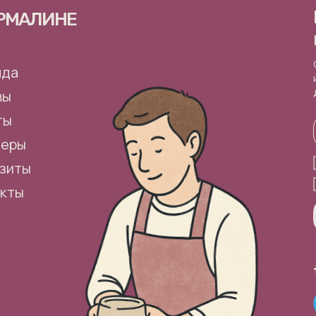
УРМАЛИНЕ
нда
вы
ты
неры
зиты
акты