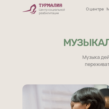
О центре
М
МУЗЫКАЛ
Музыка дей
переживат