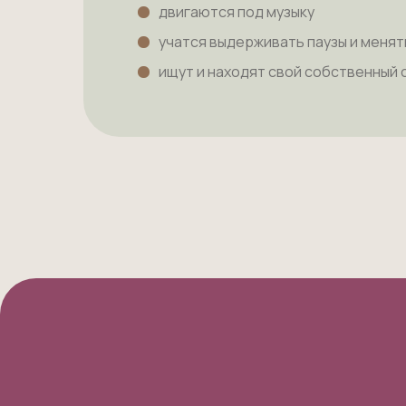
двигаются под музыку
учатся выдерживать паузы и менят
ищут и находят свой собственный 