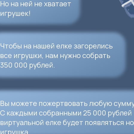
ожете пожертвовать любую сумму.
ждыми собранными 25 000 рублей на нашей
уальной елке будет появляться новая крас
шка.
зажечь звезду