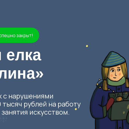
 закрыт!
лка
ина»
нарушениями
яч рублей на работу
тия искусством.