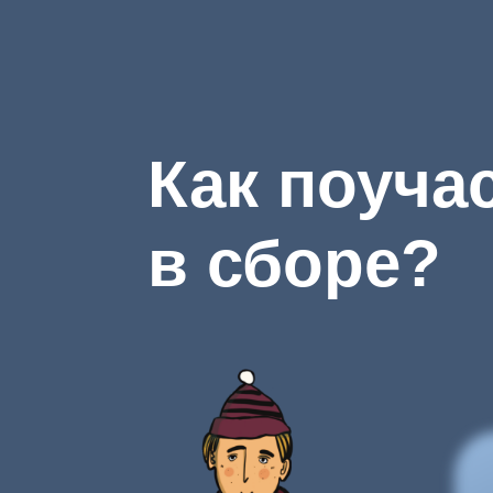
У на
Но н
игру
Чтоб
все 
350 