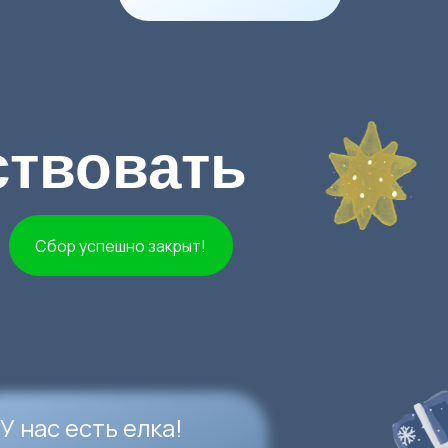
с есть елка!
а ней не хватает
шек!
ы на нашей елке загорелись
игрушки, нам нужно собрать
000 рублей.