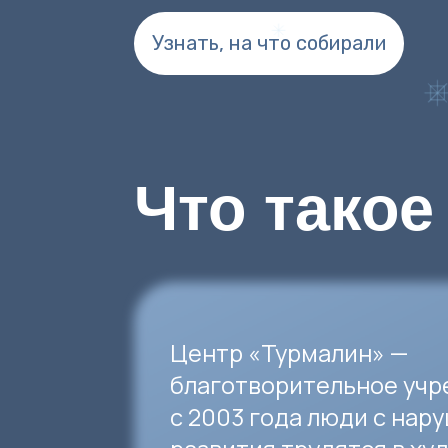
Что такое
«
Центр «Турмалин» —
благотворительное учрежде
с 2003 года люди с нарушен
развития трудятся в художе
ремесленных мастерских, н
друзей и общение, развиваю
социальные и бытовые навык