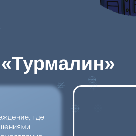
Турмалин
»
ние, где
иями
ственно-
аходят
т
и,