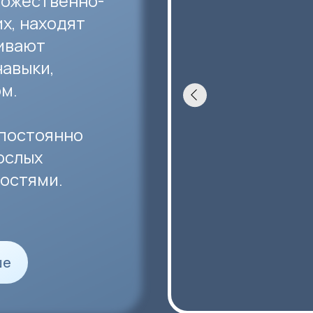
тоянно
х
ми.