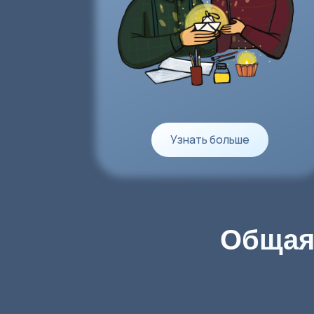
Общая су
Как поучаст
в сборе?
Сб