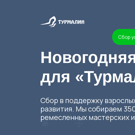
Сбор успешно
Новогодняя е
для «Турмал
Сбор в поддержку взрослых с 
развития. Мы собираем 350 тыс
ремесленных мастерских и заня
Узнать, на что собирали