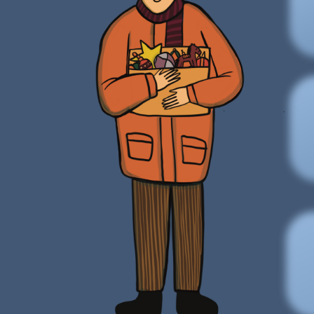
Вы м
С ка
вирт
игру