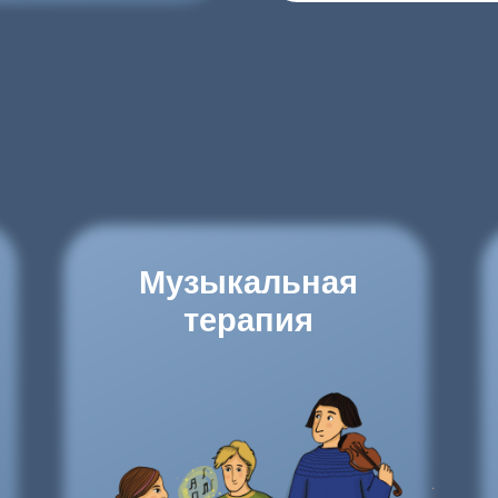
Музыкальная
Ма
терапия
Узнать больше
У